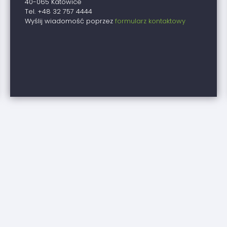
40-065 Katowice
Tel. +48 32 757 4444
Wyślij wiadomość poprzez
formularz kontaktowy