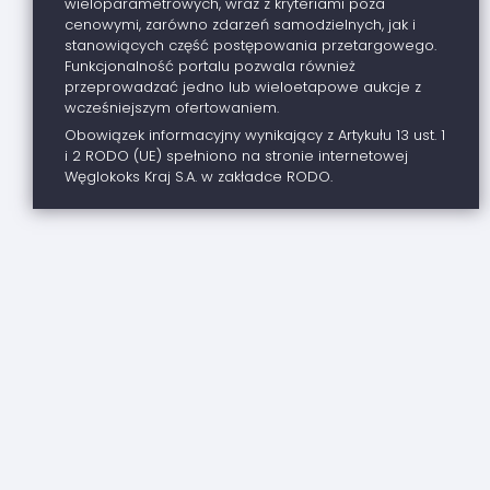
wieloparametrowych, wraz z kryteriami poza
cenowymi, zarówno zdarzeń samodzielnych, jak i
stanowiących część postępowania przetargowego.
Funkcjonalność portalu pozwala również
przeprowadzać jedno lub wieloetapowe aukcje z
wcześniejszym ofertowaniem.
Obowiązek informacyjny wynikający z Artykułu 13 ust. 1
i 2 RODO (UE) spełniono na stronie internetowej
Węglokoks Kraj S.A. w zakładce RODO.