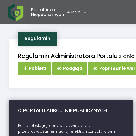
Portal Aukcji
Aukcje
Niepublicznych
Regulamin
Regulamin Administratora Portalu
z dnia
Pobierz
Podgląd
Poprzednie wer
O PORTALU AUKCJI NIEPUBLICZNYCH
Portal obsługuje procesy związane z
przeprowadzaniem aukcji elektronicznych, w tym